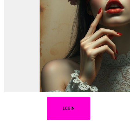
LOGIN